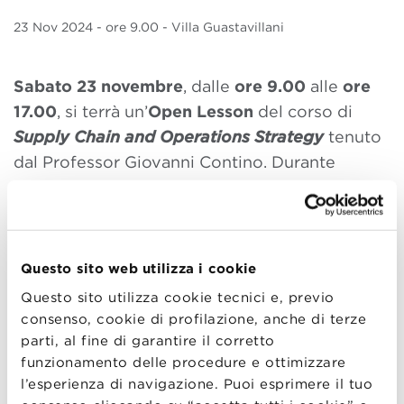
23 Nov
2024
- ore 9.00 - Villa Guastavillani
Sabato 23 novembre
, dalle
ore 9.00
alle
ore
17.00
, si terrà un’
Open Lesson
del corso di
Supply Chain and Operations Strategy
tenuto
dal Professor Giovanni Contino. Durante
questa giornata, sarà possibile approfondire i
principali contenuti trattati all’interno
dell’Executive Master in Supply Chain and
Operations.
Questo sito web utilizza i cookie
Questo sito utilizza cookie tecnici e, previo
L’Open Lesson si svolgerà in presenza presso
consenso, cookie di profilazione, anche di terze
Bologna Business School, in Via degli Scalini
parti, al fine di garantire il corretto
18, a Bologna.
funzionamento delle procedure e ottimizzare
l’esperienza di navigazione. Puoi esprimere il tuo
Vieni a toccare con mano l’esperienza unica di