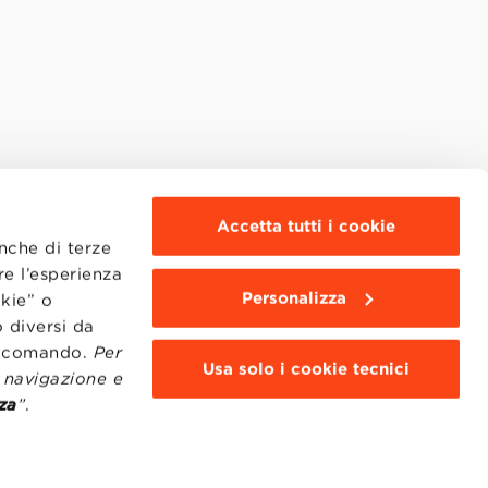
Accetta tutti i cookie
anche di terze
re l’esperienza
Personalizza
okie” o
 diversi da
to comando.
Per
Usa solo i cookie tecnici
i navigazione e
za
”
.
MOODLE
WEBMAIL
BBS COMMUNITY PORTAL