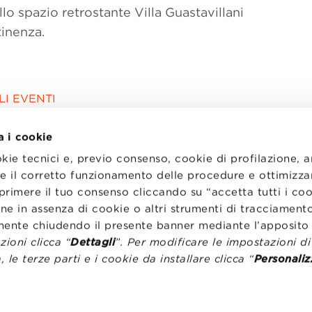
o spazio retrostante Villa Guastavillani
tinenza.
I EVENTI
a i cookie
okie tecnici e, previo consenso, cookie di profilazione, 
tire il corretto funzionamento delle procedure e ottimizza
primere il tuo consenso cliccando su “accetta tutti i co
ne in assenza di cookie o altri strumenti di tracciamento
emente chiudendo il presente banner mediante l’apposi
ioni clicca “
Dettagli
”. Per modificare le impostazioni d
, le terze parti e i cookie da installare clicca “
Personaliz
I
LAVORA CON NOI
RENZA
STATUTO
CODICE ETICO