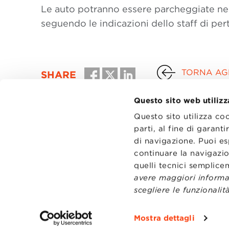
Le auto potranno essere parcheggiate nell
seguendo le indicazioni dello staff di per
TORNA AGL
SHARE
Questo sito web utilizz
Questo sito utilizza co
parti, al fine di garan
di navigazione. Puoi es
continuare la navigazio
quelli tecnici semplic
avere maggiori informaz
scegliere le funzionalità
CONTATT
TRASPA
Mostra dettagli
PRIVACY