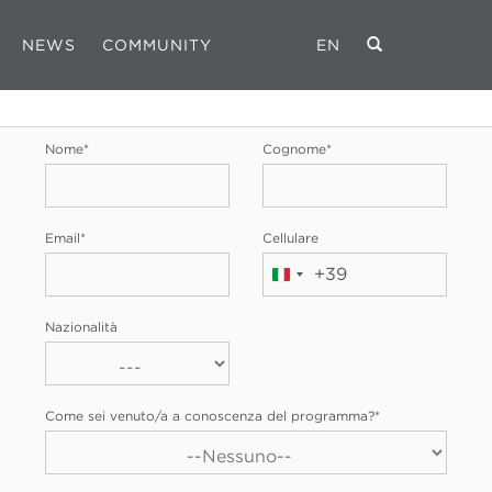
NEWS
COMMUNITY
EN
REGISTRATI
Nome
*
Cognome
*
Email
*
Cellulare
+39
Italia
+39
Nazionalità
Come sei venuto/a a conoscenza del programma?
*