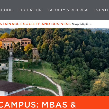
CHOOL
EDUCATION
FACULTY & RICERCA
EVENTI
USTAINABLE SOCIETY AND BUSINESS
Scopri di più →
CAMPUS: MBAS &