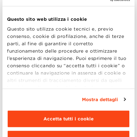
Amministrazione, Finanza e Controllo
Questo sito web utilizza i cookie
Gestione d’Impresa:
Food & Wine
,
Made
Questo sito utilizza cookie tecnici e, previo
in Italy
,
Green Management and
consenso, cookie di profilazione, anche di terze
Sustainable Businesses
,
Mercati
parti, al fine di garantire il corretto
Asiatici
,
Retail Management.
funzionamento delle procedure e ottimizzare
Wealth Management – Gestione
l’esperienza di navigazione. Puoi esprimere il tuo
del Patrimonio
consenso cliccando su “accetta tutti i cookie” o
Marketing, Communication and New
continuare la navigazione in assenza di cookie o
altri strumenti di tracciamento diversi da quelli
Media
tecnici semplicemente chiudendo il presente
Human Resources & Organization
banner mediante l’apposito comando.
Per avere
Data Science
Mostra dettagli
maggiori informazioni clicca “
Dettagli
”. Per
Digital Technology Management:
Digital
modificare le impostazioni di navigazione e
Project Management
,
Cyber
scegliere le funzionalità, le terze parti e i cookie
Accetta tutti i cookie
Security
,
Artificial Intelligence
da installare clicca “
Personalizza
”
.