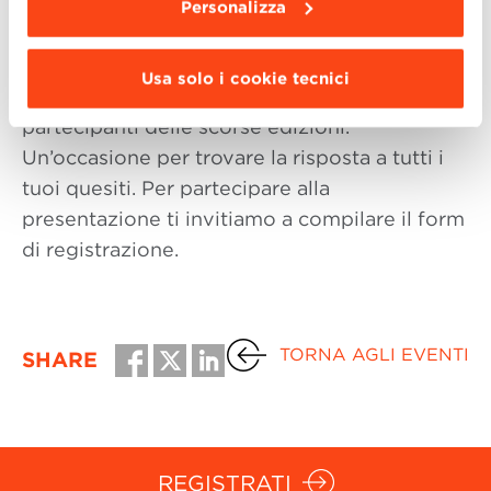
Saranno presenti i rispettivi
Direttori
Personalizza
Scientifici e il team di BBS
. Avrai inoltre la
possibilità di visitare
Villa Guastavillani
, sede
Usa solo i cookie tecnici
della Scuola, e confrontarti con alcuni
partecipanti delle scorse edizioni.
Un’occasione per trovare la risposta a tutti i
tuoi quesiti. Per partecipare alla
presentazione ti invitiamo a compilare il form
di registrazione.
TORNA AGLI EVENTI
SHARE
REGISTRATI