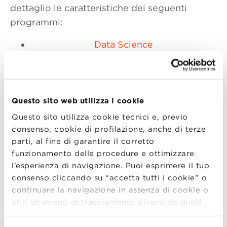
dettaglio le caratteristiche dei seguenti
programmi:
Data Science
Digital Technology
Management:
Internet of Things
,
Cyber
Security
,
Artificial Intelligence
Finanza, Controllo e Auditing
Questo sito web utilizza i cookie
Gestione d’Impresa:
Food & Wine
,
Made
Questo sito utilizza cookie tecnici e, previo
in Italy
,
Green Management and
consenso, cookie di profilazione, anche di terze
parti, al fine di garantire il corretto
Sustainable Businesses
,
Mercati
funzionamento delle procedure e ottimizzare
Asiatici
,
Retail Management and E-
l’esperienza di navigazione. Puoi esprimere il tuo
Commerce
,
Turismo, Heritage ed Eventi
consenso cliccando su “accetta tutti i cookie” o
Human Resources & Organization
continuare la navigazione in assenza di cookie o
Finance and Fintech
altri strumenti di tracciamento diversi da quelli
Management:
Attività Industriali
,
Life
tecnici semplicemente chiudendo il presente
banner mediante l’apposito comando.
Per avere