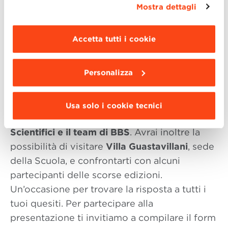
Sciences e MedTech
,
Servizi Avanzati
Mostra dettagli
maggiori informazioni clicca “
Dettagli
”. Per
Marketing Management
modificare le impostazioni di navigazione e
New Media and Marketing
scegliere le funzionalità, le terze parti e i cookie
Accetta tutti i cookie
Communication
da installare clicca “
Personalizza
”
.
Wealth Management – Gestione
del Patrimonio
Personalizza
Usa solo i cookie tecnici
Saranno presenti i rispettivi
Direttori
Scientifici e il team di BBS
. Avrai inoltre la
possibilità di visitare
Villa Guastavillani
, sede
della Scuola, e confrontarti con alcuni
partecipanti delle scorse edizioni.
Un’occasione per trovare la risposta a tutti i
tuoi quesiti. Per partecipare alla
presentazione ti invitiamo a compilare il form