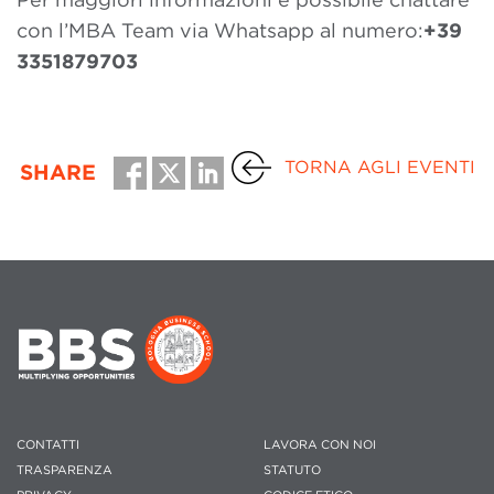
con l’MBA Team via Whatsapp al numero:
+39
3351879703
TORNA AGLI EVENTI
SHARE
CONTATTI
LAVORA CON NOI
TRASPARENZA
STATUTO