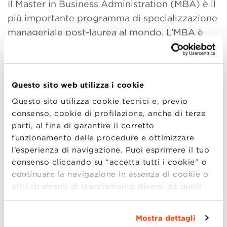
Il Master in Business Administration (MBA) è il
più importante programma di specializzazione
manageriale post-laurea al mondo. L’MBA è
riconosciuto a livello internazionale e ritenuto
un requisito preferenziale per accedere alle
carriere ai più alti livelli manageriali. Il Global
Questo sito web utilizza i cookie
MBA di BBS è stato concepito per aiutare gli
Questo sito utilizza cookie tecnici e, previo
studenti a modellare il loro futuro intorno alle
consenso, cookie di profilazione, anche di terze
loro passioni ed è basato su una solida
parti, al fine di garantire il corretto
relazione con le principali industrie italiane. Il
funzionamento delle procedure e ottimizzare
Global MBA di BBS è inoltre l’unico Master in
l’esperienza di navigazione. Puoi esprimere il tuo
Business Administration in Italia ad avere
consenso cliccando su “accetta tutti i cookie” o
l’
accreditamento EPAS
, la certificazione sul
continuare la navigazione in assenza di cookie o
altri strumenti di tracciamento diversi da quelli
raggiungimento degli standard qualitativi a
tecnici semplicemente chiudendo il presente
livello internazionale, rilasciata dall’European
banner mediante l’apposito comando.
Per avere
Foundation for Management Development
Mostra dettagli
maggiori informazioni clicca “
Dettagli
”. Per