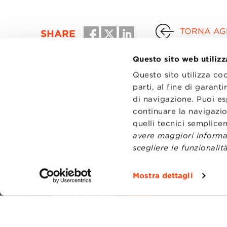
TORNA AGL
SHARE
Questo sito web utilizz
Questo sito utilizza co
parti, al fine di garan
di navigazione. Puoi es
continuare la navigazio
quelli tecnici semplic
avere maggiori informaz
scegliere le funzionalità
CONTATT
TRASPA
Mostra dettagli
PRIVACY
PREFERE