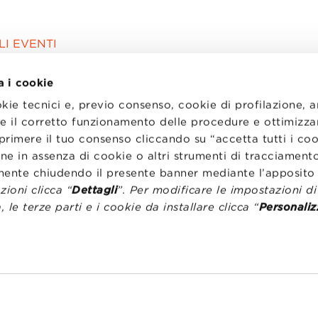
I EVENTI
a i cookie
okie tecnici e, previo consenso, cookie di profilazione, 
tire il corretto funzionamento delle procedure e ottimizza
primere il tuo consenso cliccando su “accetta tutti i co
ne in assenza di cookie o altri strumenti di tracciamento
emente chiudendo il presente banner mediante l’apposi
ioni clicca “
Dettagli
”. Per modificare le impostazioni d
, le terze parti e i cookie da installare clicca “
Personaliz
I
LAVORA CON NOI
RENZA
STATUTO
CODICE ETICO
NZE COOKIE
WHISTLEBLOWING