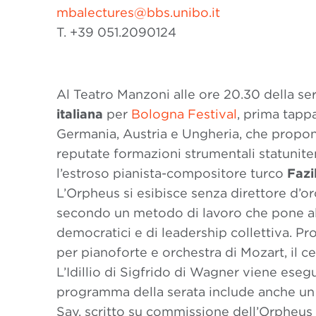
mbalectures@bbs.unibo.it
T. +39 051.2090124
Al Teatro Manzoni alle ore 20.30 della sera
italiana
per
Bologna Festival
, prima tapp
Germania, Austria e Ungheria, che propone
reputate formazioni strumentali statunit
l’estroso pianista-compositore turco
Fazi
L’Orpheus si esibisce senza direttore d’
secondo un metodo di lavoro che pone al ce
democratici e di leadership collettiva. P
per pianoforte e orchestra di Mozart, il c
L’Idillio di Sigfrido di Wagner viene esegu
programma della serata include anche un
Say, scritto su commissione dell’Orpheus