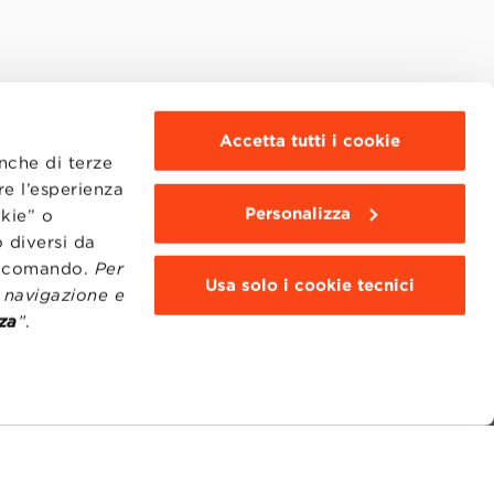
Accetta tutti i cookie
anche di terze
re l’esperienza
Personalizza
okie” o
 diversi da
to comando.
Per
Usa solo i cookie tecnici
i navigazione e
za
”
.
MOODLE
WEBMAIL
BBS COMMUNITY PORTAL
PRESS