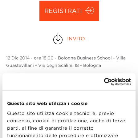
REGISTRATI
INVITO
12 Dic
2014
- ore 18.00 - Bologna Business School - Villa
Guastavillani - Via degli Scalini, 18 - Bologna
Bologna Business School ospiterà nella sua
ultima #MBALecture dell’anno: Eugenio
Sidoli, Presidente e Amministratore Delegato
Questo sito web utilizza i cookie
di Philip Morris Italia.
Questo sito utilizza cookie tecnici e, previo
consenso, cookie di profilazione, anche di terze
parti, al fine di garantire il corretto
Eugenio Sidoli, nato a Reggio Emilia, ha
funzionamento delle procedure e ottimizzare