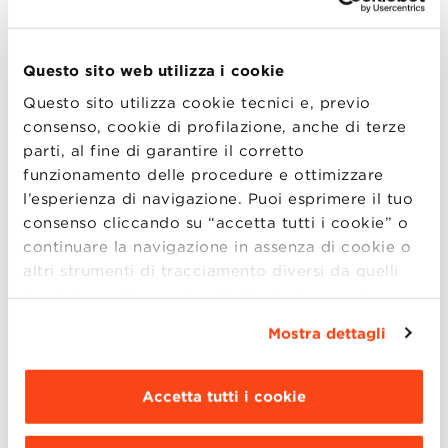
propri partner copacker? È sempre meno
solo una questione di prezzo, è sempre più
Questo sito web utilizza i cookie
una questione di qualità, servizio, garanzia di
tracciabilità e capacità di innovazione.
Questo sito utilizza cookie tecnici e, previo
consenso, cookie di profilazione, anche di terze
parti, al fine di garantire il corretto
funzionamento delle procedure e ottimizzare
Ne parleremo con:
l’esperienza di navigazione. Puoi esprimere il tuo
consenso cliccando su “accetta tutti i cookie” o
Ludovica Leone
, Core faculty BBS e
continuare la navigazione in assenza di cookie o
Research Fellow Università Modena
altri strumenti di tracciamento diversi da quelli
Reggio Emilia
tecnici semplicemente chiudendo il presente
Paolo Palomba
, CEO, Managing Partner,
banner mediante l’apposito comando.
Per avere
Mostra dettagli
maggiori informazioni clicca “
Dettagli
”. Per
Expertise on Field
modificare le impostazioni di navigazione e
Alessandro Camattari
,Direttore
scegliere le funzionalità, le terze parti e i cookie
Accetta tutti i cookie
commerciale e marketing, Distribuzione
da installare clicca “
Personalizza
”
.
Italiana