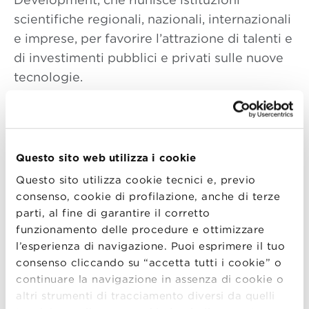
scientifiche regionali, nazionali, internazionali
e imprese, per favorire l’attrazione di talenti e
di investimenti pubblici e privati sulle nuove
tecnologie.
“La gestione dei dati che riguardano le
persone e la loro vita, dalla tutela su misura
della salute alla gestione del traffico, alle
Questo sito web utilizza i cookie
previsioni meteo, e alle ripercussioni
Questo sito utilizza cookie tecnici e, previo
atmosferiche sul nostro territorio: tutto
consenso, cookie di profilazione, anche di terze
questo è scienza per le persone
– ha detto
parti, al fine di garantire il corretto
Patrizio Bianchi –
vale a dire strutture
funzionamento delle procedure e ottimizzare
complesse che sono essenziali a creare un
l’esperienza di navigazione. Puoi esprimere il tuo
quotidiano più semplice per tutti”
.
consenso cliccando su “accetta tutti i cookie” o
continuare la navigazione in assenza di cookie o
Professore ordinario di Economia Applicata
altri strumenti di tracciamento diversi da quelli