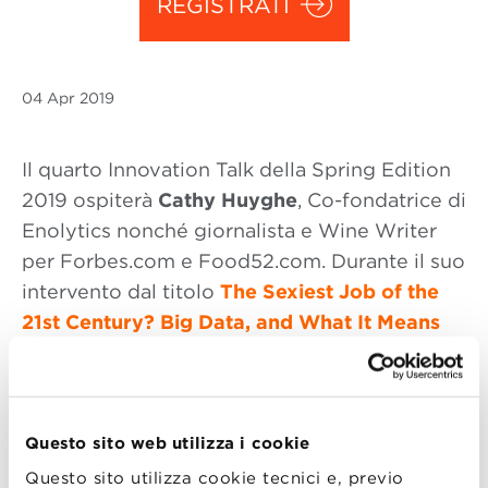
REGISTRATI
04 Apr
2019
Il quarto Innovation Talk della Spring Edition
2019 ospiterà
Cathy Huyghe
, Co-fondatrice di
Enolytics nonché giornalista e Wine Writer
per Forbes.com e Food52.com. Durante il suo
intervento dal titolo
The Sexiest Job of the
21st Century? Big Data, and What It Means
for Wine
condividerà con la Community di
BBS le opportunità generate dai big data nel
settore vinicolo. L’evento è organizzato in
collaborazione con Philip Morris Italia.
Questo sito web utilizza i cookie
Questo sito utilizza cookie tecnici e, previo