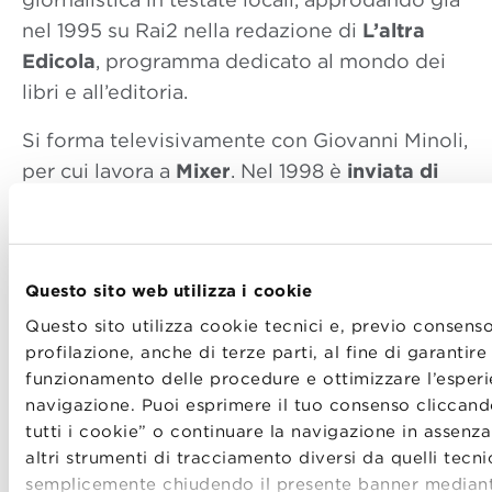
nel 1995 su Rai2 nella redazione di
L’altra
Edicola
, programma dedicato al mondo dei
libri e all’editoria.
Si forma televisivamente con Giovanni Minoli,
per cui lavora a
Mixer
. Nel 1998 è
inviata di
cronaca
nella rubrica del
TG1 Prima
. Per
TV7
e
Speciale TG1
segue i principali fatti di
cronaca italiana e realizzando speciali in
Questo sito web utilizza i cookie
Etiopia, in Niger (dove ha realizzato
reportage sull’espansione dell’Islam
Questo sito utilizza cookie tecnici e, previo consenso
profilazione, anche di terze parti, al fine di garantire 
fondamentalista), Nigeria (dove ha
funzionamento delle procedure e ottimizzare l’esperi
intervistato in esclusiva Safya, la donna
navigazione. Puoi esprimere il tuo consenso cliccand
condannata alla lapidazione per adulterio),
tutti i cookie” o continuare la navigazione in assenz
Sudafrica, Cambogia (dove ha realizzato
altri strumenti di tracciamento diversi da quelli tecni
documentari storici e sul traffico di bambini)
semplicemente chiudendo il presente banner mediant