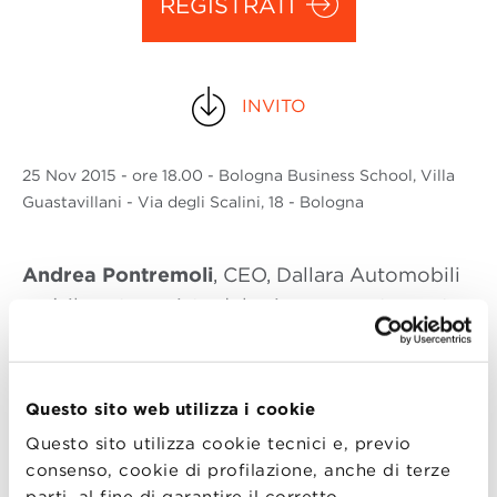
REGISTRATI
INVITO
25 Nov
2015
- ore 18.00 - Bologna Business School, Villa
Guastavillani - Via degli Scalini, 18 - Bologna
Andrea Pontremoli
, CEO, Dallara Automobili
sarà il protagonista del primo appuntamento
degli Innovation Talks ed
Eugenio
Sidoli
, CEO, Philip Morris Italia e Componente
del Collegio d’Indirizzo, Bologna Business
Questo sito web utilizza i cookie
School parteciperà come discussant
Questo sito utilizza cookie tecnici e, previo
dell’evento.
consenso, cookie di profilazione, anche di terze
parti, al fine di garantire il corretto