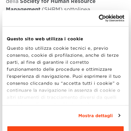
della
Society for Human Resource
Management
(SHRM) sottolinea
un
paradosso
che caratterizza l’area HR: il
78% delle imprese che hanno partecipato allo
studio considera
urgente
l’utilizzo di nuovi
Questo sito web utilizza i cookie
strumenti digitali nei processi di selezione e
Questo sito utilizza cookie tecnici e, previo
reclutamento. Nonostante ciò, solo il 7% delle
consenso, cookie di profilazione, anche di terze
aziende ritiene di avere al proprio interno le
parti, al fine di garantire il corretto
competenze necessarie per sfruttare al
funzionamento delle procedure e ottimizzare
meglio questi nuovi strumenti.
l’esperienza di navigazione. Puoi esprimere il tuo
consenso cliccando su “accetta tutti i cookie” o
Questo
gap
richiede che i direttori del
continuare la navigazione in assenza di cookie o
personale debbano interrogarsi su quali sono
altri strumenti di tracciamento diversi da quelli
le competenze del futuro utili a rispondere
tecnici semplicemente chiudendo il presente
banner mediante l’apposito comando.
Per avere
tempestivamente e con successo alle
Mostra dettagli
maggiori informazioni clicca “
Dettagli
”. Per
richieste delle altre funzioni aziendali.
modificare le impostazioni di navigazione e