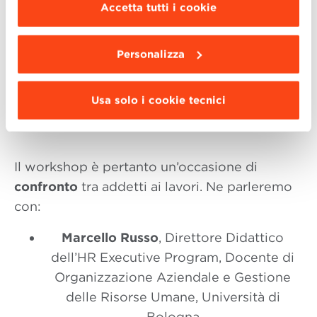
scegliere le funzionalità, le terze parti e i cookie
Una ricerca condotta nel 2012 da Dave Ulrich
Accetta tutti i cookie
da installare clicca “
Personalizza
”
.
ha evidenziato come spesso esista un
disallineamento tra le competenze
, che sono
Personalizza
funzionali al business, e quelle che, invece,
impattano sulla reputazione che gli HR
Usa solo i cookie tecnici
godono all’interno della propria azienda.
Il workshop è pertanto un’occasione di
confronto
tra addetti ai lavori. Ne parleremo
con:
Marcello Russo
, Direttore Didattico
dell’HR Executive Program, Docente di
Organizzazione Aziendale e Gestione
delle Risorse Umane, Università di
Bologna