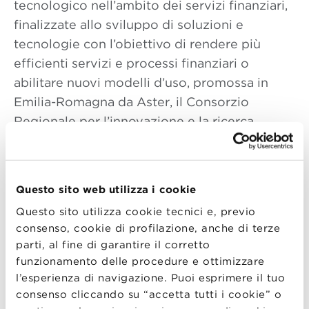
tecnologico nell’ambito dei servizi finanziari,
finalizzate allo sviluppo di soluzioni e
tecnologie con l’obiettivo di rendere più
efficienti servizi e processi finanziari o
abilitare nuovi modelli d’uso, promossa in
Emilia-Romagna da Aster, il Consorzio
Regionale per l’innovazione e la ricerca
industriale. La migliore idea d’impresa in
ambito fintech riceverà un premio del valore
di 30.000 euro.
Agenda
ore 17:00 Saluto di
Questo sito web utilizza i cookie
benvenuto ore 17:15 Tavola rotonda “Le
Questo sito utilizza cookie tecnici e, previo
tendenze del FinTech a livello global e
consenso, cookie di profilazione, anche di terze
prospettive di sviluppo in Italia”
parti, al fine di garantire il corretto
funzionamento delle procedure e ottimizzare
Dott. Enrico Lodi, General Manager
l’esperienza di navigazione. Puoi esprimere il tuo
Credit Bureau Services, CRIF
consenso cliccando su “accetta tutti i cookie” o
Prof. Alessandro Grandi, Dipartimento