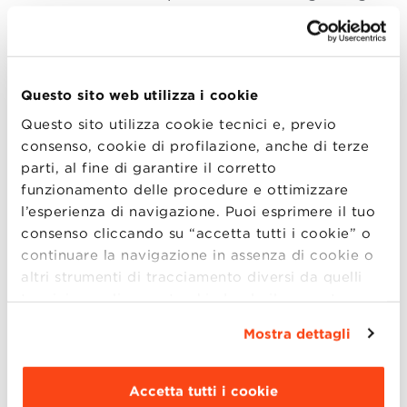
of work // Intro speech: framing the issue //
warm up!
11.00 am
ice breaking games
Questo sito web utilizza i cookie
PEEL
Questo sito utilizza cookie tecnici e, previo
11.15 am
shaping and shaking ideas [group of
consenso, cookie di profilazione, anche di terze
3]
parti, al fine di garantire il corretto
11.45 am
Dot-mocracy // ideas pre-selection
funzionamento delle procedure e ottimizzare
12.15 am
team building // naming framing the
l’esperienza di navigazione. Puoi esprimere il tuo
consenso cliccando su “accetta tutti i cookie” o
issue // warm up!
continuare la navigazione in assenza di cookie o
01.00 pm
Group Beginning of work // Intro
altri strumenti di tracciamento diversi da quelli
speech: framing the issue
tecnici semplicemente chiudendo il presente
banner mediante l’apposito comando.
Per avere
CHOP
Mostra dettagli
maggiori informazioni clicca “
Dettagli
”. Per
01.30 pm
lunch // mini lectio: methods
modificare le impostazioni di navigazione e
02.45 pm
back to work!
scegliere le funzionalità, le terze parti e i cookie
Accetta tutti i cookie
03.00 pm
ice breaking games