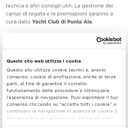
tecnica e altri consigli utili. La gestione dei
campi di regata e le premiazioni saranno a
cura dallo
Yacht Club di Punta Ala
.
PROGRAMMA
VENERDÌ 3 MAGGIO
Questo sito web utilizza i cookie
–
19.30
: Welcome @Roccamare Resort
Questo sito utilizza cookie tecnici e, previo
consenso, cookie di profilazione, anche di terze
–
20.30
: Welcome Dinner @Bubula
parti, al fine di garantire il corretto
funzionamento delle procedure e ottimizzare
l’esperienza di navigazione. Puoi esprimere il tuo
consenso cliccando su “accetta tutti i cookie” o
SABATO 4 MAGGIO
continuare la navigazione in assenza di cookie o
altri strumenti di tracciamento diversi da quelli
–
9.00
: Kick-off regata @YCPA
tecnici semplicemente chiudendo il presente