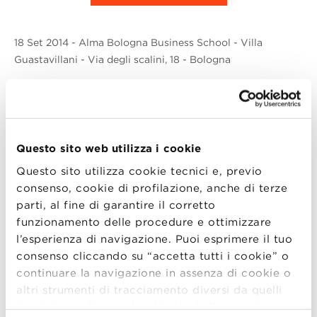
18 Set
2014
- Alma Bologna Business School - Villa
Guastavillani - Via degli scalini, 18 - Bologna
Prossimo 18 ottobre ore 10.00, Alma Bologna
Business School ospiterà l’evento “Progetto
per sè”, organizzato da ANDAF sezione
Questo sito web utilizza i cookie
Emilia-Romagna in collaborazione con
Questo sito utilizza cookie tecnici e, previo
RANSTAD.
consenso, cookie di profilazione, anche di terze
parti, al fine di garantire il corretto
funzionamento delle procedure e ottimizzare
l’esperienza di navigazione. Puoi esprimere il tuo
Il tema che verrà affrontato sarà quello della
consenso cliccando su “accetta tutti i cookie” o
ricerca e sviluppo nel settore finance e
continuare la navigazione in assenza di cookie o
administration e il servizio ad esso dedicato
altri strumenti di tracciamento diversi da quelli
di ranstad professional.
tecnici semplicemente chiudendo il presente