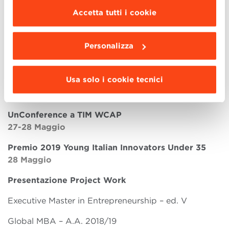
PROGRAMMA
scegliere le funzionalità, le terze parti e i cookie
Accetta tutti i cookie
22-24 Maggio
da installare clicca “
Personalizza
”
.
Conferenza accademica
Personalizza
‘The Future of Conducting and Publishing Research
in Entrepreneurship, Innovation Management and
Usa solo i cookie tecnici
Strategy’
24 Maggio
UnConference a TIM WCAP
27-28 Maggio
Premio 2019 Young Italian Innovators Under 35
28 Maggio
Presentazione Project Work
Executive Master in Entrepreneurship – ed. V
Global MBA – A.A. 2018/19