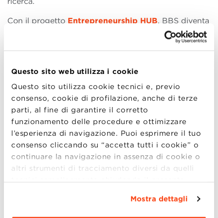
ricerca.
Con il progetto
Entrepreneurship HUB
, BBS diventa
infatti il
principale polo di aggregazione per
l’imprenditorialità in Emilia Romagna
, dove gli
imprenditori attuali e futuri avranno la possibilità
di affacciarsi su nuovi scenari e di condividere le
Questo sito web utilizza i cookie
proprie esperienze.
Questo sito utilizza cookie tecnici e, previo
consenso, cookie di profilazione, anche di terze
parti, al fine di garantire il corretto
funzionamento delle procedure e ottimizzare
l’esperienza di navigazione. Puoi esprimere il tuo
consenso cliccando su “accetta tutti i cookie” o
continuare la navigazione in assenza di cookie o
altri strumenti di tracciamento diversi da quelli
tecnici semplicemente chiudendo il presente
banner mediante l’apposito comando.
Per avere
Mostra dettagli
maggiori informazioni clicca “
Dettagli
”. Per
modificare le impostazioni di navigazione e