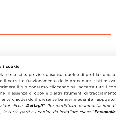
a i cookie
okie tecnici e, previo consenso, cookie di profilazione, 
tire il corretto funzionamento delle procedure e ottimizza
primere il tuo consenso cliccando su “accetta tutti i co
I
LAVORA CON NOI
RENZA
STATUTO
ne in assenza di cookie o altri strumenti di tracciamento
CODICE ETICO
emente chiudendo il presente banner mediante l’apposi
NZE COOKIE
WHISTLEBLOWING
ioni clicca “
Dettagli
”. Per modificare le impostazioni d
, le terze parti e i cookie da installare clicca “
Personaliz