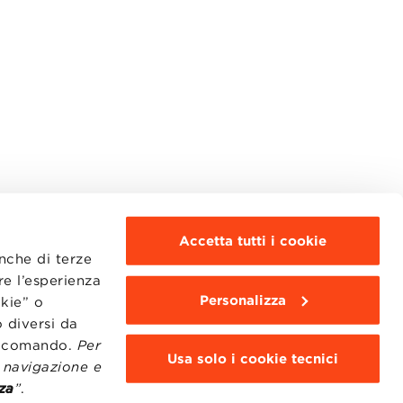
Accetta tutti i cookie
anche di terze
re l’esperienza
Personalizza
okie” o
MOODLE
WEBMAIL
 diversi da
BBS COMMUNITY PORTAL
to comando.
Per
PRESS
Usa solo i cookie tecnici
i navigazione e
za
”
.