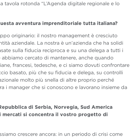
a tavola rotonda “L’Agenda digitale regionale e lo
 questa avventura imprenditoriale tutta italiana?
ruppo originario: il nostro management è cresciuto
entità aziendale. La nostra è un’azienda che ha solidi
asate sulla fiducia reciproca e su una delega a tutti i
o che abbiamo cercato di mantenere, anche quando
aliane, francesi, tedesche, e ci siamo dovuti confrontare
io basato, più che su fiducia e delega, su controlli
zionale molto più snella di altre proprio perché
 tra i manager che si conoscono e lavorano insieme da
o, Repubblica di Serbia, Norvegia, Sud America
li mercati si concentra il vostro progetto di
possiamo crescere ancora: in un periodo di crisi come