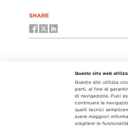
SHARE
Questo sito web utilizz
Questo sito utilizza co
parti, al fine di garan
di navigazione. Puoi es
CONTATT
TRASPA
continuare la navigazio
PRIVACY
quelli tecnici semplic
PREFERE
avere maggiori informaz
scegliere le funzionalità