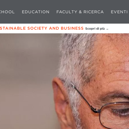
CHOOL
EDUCATION
FACULTY & RICERCA
EVENTI
USTAINABLE SOCIETY AND BUSINESS
Scopri di più →