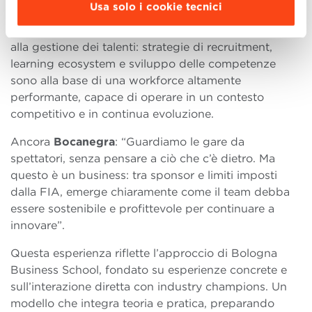
efficiente delle risorse lungo tutta la stagione.
Usa solo i cookie tecnici
Infine,
Ilaria Samorini
, HR, ha condiviso l’approccio
alla gestione dei talenti: strategie di recruitment,
learning ecosystem e sviluppo delle competenze
sono alla base di una workforce altamente
performante, capace di operare in un contesto
competitivo e in continua evoluzione.
Ancora
Bocanegra
: “Guardiamo le gare da
spettatori, senza pensare a ciò che c’è dietro. Ma
questo è un business: tra sponsor e limiti imposti
dalla FIA, emerge chiaramente come il team debba
essere sostenibile e profittevole per continuare a
innovare”.
Questa esperienza riflette l’approccio di Bologna
Business School, fondato su esperienze concrete e
sull’interazione diretta con industry champions. Un
modello che integra teoria e pratica, preparando