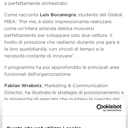
e perfettamente orchestrato.
Come racconta
Luis Bocanegra
, studente del Global
MBA: “Per me, è stato impressionante realizzare
come un’intera azienda debba muoversi
perfettamente per sviluppare solo due vetture. Il
livello di pressione che vediamo durante una gara è
la loro quotidianità, con vincoli di tempo e la
necessità costante di innovare”.
Il programma ha poi approfondito le principali aree
funzionali dell’organizzazione.
Fabian Wrabetz
, Marketing & Communication
Director, ha illustrato le strategie di posizionamento e
le dinamiche di mercato che guidano la crescita del
brand a livello globale. In un settore in cui visibilità e
performance sono strettamente connesse, la
comunicazione diventa leva strategica per attrarre
sponsor e consolidare il valore del team.