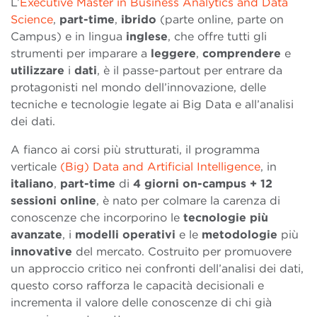
L’
Executive Master in Business Analytics and Data
Science
,
part-time
,
ibrido
(parte online, parte on
Campus) e in lingua
inglese
, che offre tutti gli
strumenti per imparare a
leggere
,
comprendere
e
utilizzare
i
dati
, è il passe-partout per entrare da
protagonisti nel mondo dell’innovazione, delle
tecniche e tecnologie legate ai Big Data e all’analisi
dei dati.
A fianco ai corsi più strutturati, il programma
verticale
(Big) Data and Artificial Intelligence
, in
italiano
,
part-time
di
4 giorni on-campus + 12
sessioni online
, è nato per colmare la carenza di
conoscenze che incorporino le
tecnologie
più
avanzate
, i
modelli
operativi
e le
metodologie
più
innovative
del mercato. Costruito per promuovere
un approccio critico nei confronti dell’analisi dei dati,
questo corso rafforza le capacità decisionali e
incrementa il valore delle conoscenze di chi già