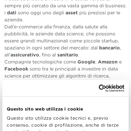
sempre più cercato da una vasta gamma di business:
i
dati
sono oggi uno degli
asset
più preziosi per le
aziende.
Dall’e-commerce alla finanza, dalla salute alla
pubblicità, le aziende data science, che possono
essere grandi multinazionali come piccole startup,
spaziano in ogni settore del mercato: dal
bancario
,
all’
assicurativo
, fino al
sanitario
.
Compagnie tecnologiche come
Google
,
Amazon
e
Facebook
sono tra le principali a investire in data
science per ottimizzare gli algoritmi di ricerca,
personalizzare le esperienze degli utenti e prevedere
i comportamenti dei consumatori.
Questo sito web utilizza i cookie
Quanto guadagna un data scientist?
Questo sito utilizza cookie tecnici e, previo
Lo stipendio di un data scientist varia molto sia per
consenso, cookie di profilazione, anche di terze