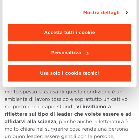
tecnici semplicemente chiudendo il presente
loro carriera ma anche le loro decisioni familiari, e
banner mediante l’apposito comando.
Per avere
quelle persone che sono spesso menzionate nella
Mostra dettagli
maggiori informazioni clicca “
Dettagli
”. Per
letteratura come stakeholder invisibili (invisibili per
modificare le impostazioni di navigazione e
le aziende, ma molto presenti nella nostra mente
scegliere le funzionalità, le terze parti e i cookie
Accetta tutti i cookie
ogni giorno!).
da installare clicca “
Personalizza
”
.
Una volta ho letto in un libro che nessuno desidera
Personalizza
essere infelice e frustrato quando torna a casa dopo
il lavoro, ma molto spesso sul lavoro accadono cose
che rendono questo scenario probabile per molte
Usa solo i cookie tecnici
persone nel mondo. Come dimostra il recente
fenomeno post-pandemia, le Great Resignation,
molto spesso la causa di questa condizione è un
ambiente di lavoro tossico e soprattutto un cattivo
rapporto con il capo. Quindi,
vi invitiamo a
riflettere sul tipo di leader che volete essere e ad
affidarvi alla scienza
, perché anche la letteratura è
molto chiara nel suggerire cosa rende una persona
un buon leader: essere gentili con le persone,