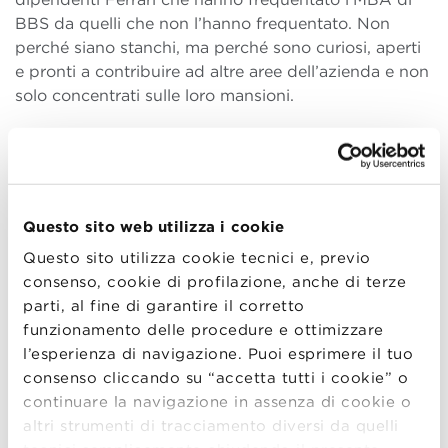
BBS da quelli che non l’hanno frequentato. Non
perché siano stanchi, ma perché sono curiosi, aperti
e pronti a contribuire ad altre aree dell’azienda e non
solo concentrati sulle loro mansioni.
Voglio citare una famosa osservazione del professor
Clay Christensen (il padre della teoria
dell’innovazione dirompente, nominata come una
delle idee imprenditoriali più influenti del XXI secolo)
Questo sito web utilizza i cookie
per fare un’ovvia considerazione sul vostro futuro
ruolo dopo l’MBA. Ha detto: “Molti studenti credono
Questo sito utilizza cookie tecnici e, previo
che una carriera nel mondo degli affari significhi
consenso, cookie di profilazione, anche di terze
comprare, vendere, investire in aziende. Questo è un
parti, al fine di garantire il corretto
peccato. Fare affari non dà le stesse profonde
funzionamento delle procedure e ottimizzare
soddisfazioni che si ottengono costruendo persone”.
l’esperienza di navigazione. Puoi esprimere il tuo
consenso cliccando su “accetta tutti i cookie” o
Sono sicuro che nella vostra futura carriera sarete
continuare la navigazione in assenza di cookie o
molto impegnati a costruire le persone e ad avere
altri strumenti di tracciamento diversi da quelli
una forte influenza sulla loro vita, influenzando la