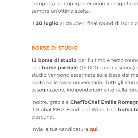
comporta un impegno economico significat
sempre un’ottima scelta.
Il
20 luglio
si chiude il final round di iscri
BORSE DI STUDIO
12 borse di studio
per l’ultimo e terzo rou
una
borse parziale
(15.000 euro ciascuna) pe
studio vengono assegnate sulla base del mer
costo delle tasse universitarie.
Tutti gli stud
assegnazione, indipendentemente dalla loro 
Inoltre, grazie a
ChefToChef Emilia Romagn
il Global MBA Food and Wine. Una
borsa t
ciascuna).
Invia la tua candidatura
qui
.