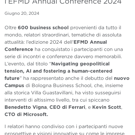
l’EFMD Annual Conference 2024
Giugno 20, 2024
Oltre
600 business school
provenienti da tutto il
mondo, relatori straordinari, tematiche di assoluta
attualità: l’edizione 2024 dell’
EFMD Annual
Conference
ha conquistato i partecipanti con una
serie di incontri e conferenze davvero memorabili.
L’evento, dal titolo “
Navigating geopolitical
tension, AI and fostering a human-centered
future
” ha rappresentato anche il debutto del
nuovo
Campus
di Bologna Business School, che, insieme
alla storica Villa Guastavillani, ha visto susseguirsi
interventi di altissimo livello, tra cui spiccano
Benedetto Vigna
,
CEO di Ferrari
, e
Kevin Scott
,
CTO di Microsoft.
I relatori hanno condiviso con i partecipanti nuove
prospettive e visioni innovative su come le imprese