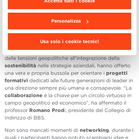
Accetta tutti i cookie
partner di BBS e della
Big Data Valley
: “Al G7 di
da installare clicca “
Personalizza
”
.
luglio presenteremo l’arrivo dell’Università dell’ONU,
la prima nel sud Europa, che si relazionerà col sud
Personalizza
del mondo su clima, siccità, povertà”.
La conferenza si è conclusa l’11 giugno, dopo un fitto
Usa solo i cookie tecnici
programma di
workshop
e
sessioni
attive e
coinvolgenti. Gli argomenti trattati, dalla gestione
delle tensioni geopolitiche all’integrazione della
sostenibilità
nelle strategie aziendali, hanno offerto
una vera e propria bussola per orientare i
progetti
formativi
dedicati alle future generazioni di leader in
una direzione sempre più umana e consapevole. “La
collaborazione
è la chiave per un circolo virtuoso in
campo geopolitico ed economico”, ha affermato il
professor
Romano Prod
i, presidente del Collegio di
Indirizzo di BBS.
Non sono mancati momenti di
networking
, durante i
quali i partecipanti hanno potuto scambiarsi idee e