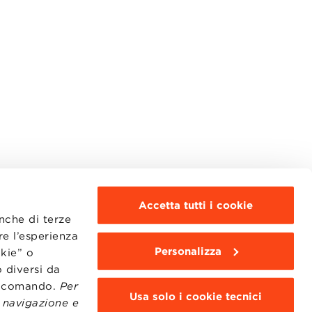
Accetta tutti i cookie
anche di terze
re l’esperienza
Personalizza
okie” o
MOODLE
WEBMAIL
 diversi da
BBS COMMUNITY PORTAL
to comando.
Per
PRESS
Usa solo i cookie tecnici
i navigazione e