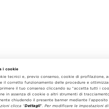
a i cookie
okie tecnici e, previo consenso, cookie di profilazione, 
tire il corretto funzionamento delle procedure e ottimizza
primere il tuo consenso cliccando su “accetta tutti i co
I
LAVORA CON NOI
RENZA
STATUTO
ne in assenza di cookie o altri strumenti di tracciamento
CODICE ETICO
emente chiudendo il presente banner mediante l’apposi
NZE COOKIE
WHISTLEBLOWING
ioni clicca “
Dettagli
”. Per modificare le impostazioni d