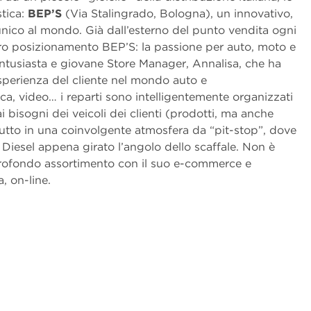
stica:
BEP’S
(Via Stalingrado, Bologna), un innovativo,
unico al mondo. Già dall’esterno del punto vendita ogni
aro posizionamento BEP’S: la passione per auto, moto e
 entusiasta e giovane Store Manager, Annalisa, che ha
sperienza del cliente nel mondo auto e
sica, video… i reparti sono intelligentemente organizzati
ai bisogni dei veicoli dei clienti (prodotti, ma anche
Il tutto in una coinvolgente atmosfera da “pit-stop”, dove
n Diesel appena girato l’angolo dello scaffale. Non è
rofondo assortimento con il suo e-commerce e
, on-line.