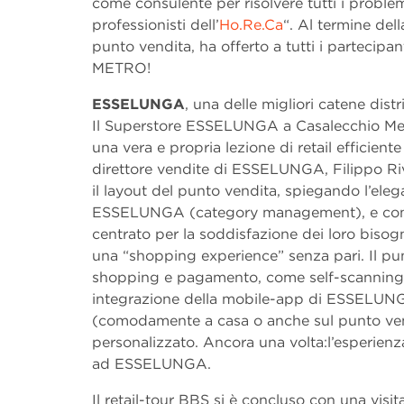
come consulente per risolvere tutti i probl
professionisti dell’
Ho.Re.Ca
“. Al termine dell
punto vendita, ha offerto a tutti i partecipant
METRO!
ESSELUNGA
, una delle migliori catene dist
Il Superstore ESSELUNGA a Casalecchio Meri
una vera e propria lezione di retail efficient
direttore vendite di ESSELUNGA, Filippo Riv
il layout del punto vendita, spiegando l’eleg
ESSELUNGA (category management), e come il
centrato per la soddisfazione dei loro bisogn
una “shopping experience” senza pari. Il pun
shopping e pagamento, come self-scanning, 
integrazione della mobile-app di ESSELUNG
(comodamente a casa o anche sul punto ven
personalizzato. Ancora una volta:l’esperienza
ad ESSELUNGA.
Il retail-tour BBS si è concluso con una visita