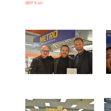
BEP’S srl