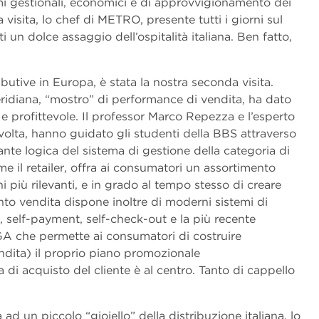
emi gestionali, economici e di approvvigionamento dei
a visita, lo chef di METRO, presente tutti i giorni sul
i un dolce assaggio dell’ospitalità italiana. Ben fatto,
ributive in Europa, è stata la nostra seconda visita.
diana, “mostro” di performance di vendita, ha dato
e e profittevole. Il professor Marco Repezza e l’esperto
olta, hanno guidato gli studenti della BBS attraverso
ante logica del sistema di gestione della categoria di
 retailer, offra ai consumatori un assortimento
i più rilevanti, e in grado al tempo stesso di creare
to vendita dispone inoltre di moderni sistemi di
self-payment, self-check-out e la più recente
A che permette ai consumatori di costruire
dita) il proprio piano promozionale
 di acquisto del cliente è al centro. Tanto di cappello
 ad un piccolo “gioiello” della distribuzione italiana, lo