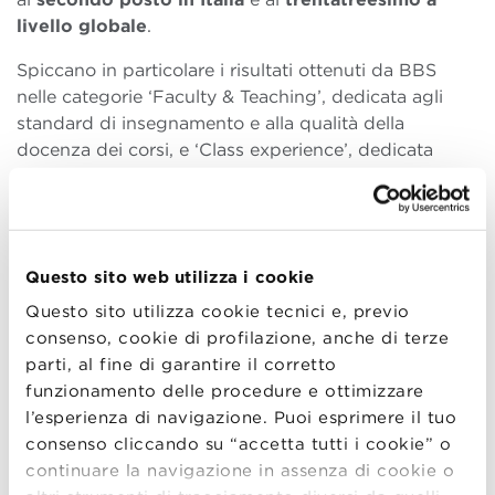
livello globale
.
Spiccano in particolare i risultati ottenuti da BBS
nelle categorie ‘Faculty & Teaching’, dedicata agli
standard di insegnamento e alla qualità della
docenza dei corsi, e ‘Class experience’, dedicata
all’interattività della didattica e alla flessibilità dei
programmi, nelle quali la Scuola si è posizionata
notevolmente al di sopra della media globale. In
particolare, il rapporto tra docenti e partecipanti, il
Questo sito web utilizza i cookie
tasso di completamento dei corsi e la reputazione
dei docenti sono valsi alla Scuola un
Questo sito utilizza cookie tecnici e, previo
prestigioso
secondo posto a livello globale
consenso, cookie di profilazione, anche di terze
nell’ambito Faculty & Teaching
, il più rilevante ai fini
parti, al fine di garantire il corretto
del posizionamento finale.
funzionamento delle procedure e ottimizzare
l’esperienza di navigazione. Puoi esprimere il tuo
“
Siamo orgogliosi dei risultati riconosciuti alla Scuola
consenso cliccando su “accetta tutti i cookie” o
da QS World University Rankings, in particolare
continuare la navigazione in assenza di cookie o
perché il riconoscimento degli standard didattici del