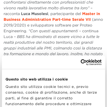
confrontarsi direttamente con professionisti che
vivono realtà lavorative molto diverse tra loro”
–
racconta
Luca Musolesi
, partecipante del
Master in
Business Administration Part-time Serale VII
(anno
2019/2020) e sviluppatore software per Proteo
Engineering.
“Con questi appuntamenti
– continua
Luca –
BBS ha dimostrato di essere vicino a tutte le
realtà produttive del nostro territorio, dai grandi
gruppi industriali alle PMI, colmando così la distanza
tra formazione e mondo del lavoro. Inoltre, ho notato
che i professionisti coinvolti in modalità remota,
hanno potuto colloquiare con noi senza quella
soggezione che spesso la grande platea comporta,
riuscendo così a condividere liberamente i loro
Questo sito web utilizza i cookie
percorsi professionali in modo meno formale.
Questo sito utilizza cookie tecnici e, previo
Abbiamo potuto cogliere al meglio le loro storie,
consenso, cookie di profilazione, anche di terze
percependo quella sicurezza e quel coraggio che gli
parti, al fine di garantire il corretto
hanno permesso di superare le difﬁcoltà,
funzionamento delle procedure e ottimizzare
trasmettendoci consigli preziosi che ci risulteranno