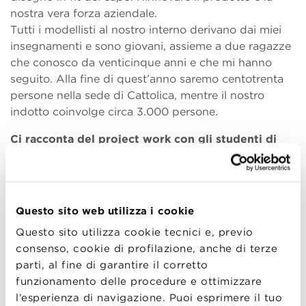
nostra vera forza aziendale.
Tutti i modellisti al nostro interno derivano dai miei
insegnamenti e sono giovani, assieme a due ragazze
che conosco da venticinque anni e che mi hanno
seguito. Alla fine di quest’anno saremo centotrenta
persone nella sede di Cattolica, mentre il nostro
indotto coinvolge circa 3.000 persone.
Ci racconta del project work con gli studenti di
BBS?
Abbiamo avuto l’idea di coinvolgere i ragazzi del
Master in Gestione d’Impresa, in particolare del corso
in
Mercati Asiatici
e
Made in Italy
. I primi si sono
Questo sito web utilizza i cookie
occupati di capire se esistono potenzialità nei
Questo sito utilizza cookie tecnici e, previo
mercati asiatici, dove e di che tipo, per una specifica
consenso, cookie di profilazione, anche di terze
identità di brand. Il secondo gruppo, e qui abbiamo
parti, al fine di garantire il corretto
appena cominciato, verrà coinvolto per pensare alla
funzionamento delle procedure e ottimizzare
brand experience che vogliamo offrire. Vogliamo
l’esperienza di navigazione. Puoi esprimere il tuo
sentire le loro idee sull’insieme di elementi di