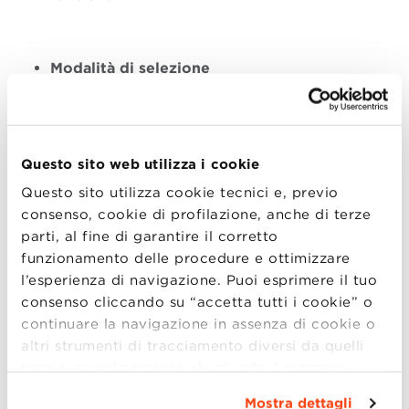
Modalità di selezione
Il Dean nomina un gruppo di selezione responsabile
di esaminare e valutare le candidature pervenute. I
componenti possono operare congiuntamente o
Questo sito web utilizza i cookie
disgiuntamente, fermo restante la collegialità della
decisione finale relativa alla selezione del soggetto
Questo sito utilizza cookie tecnici e, previo
vincitore. Il gruppo di selezione potrà avvalersi della
consenso, cookie di profilazione, anche di terze
collaborazione di società specializzate nella ricerca e
parti, al fine di garantire il corretto
selezione del personale, in una o più fasi del
funzionamento delle procedure e ottimizzare
processo di selezione, dandone notizia sul sito web
l’esperienza di navigazione. Puoi esprimere il tuo
della Fondazione.
consenso cliccando su “accetta tutti i cookie” o
continuare la navigazione in assenza di cookie o
Al termine della selezione, il coordinatore del gruppo
altri strumenti di tracciamento diversi da quelli
(a insindacabile giudizio del gruppo stesso)
tecnici semplicemente chiudendo il presente
comunicherà al Dean una short list composta dai
banner mediante l’apposito comando.
Per avere
Mostra dettagli
candidati ritenuti idonei, sulla base del quale il Dean