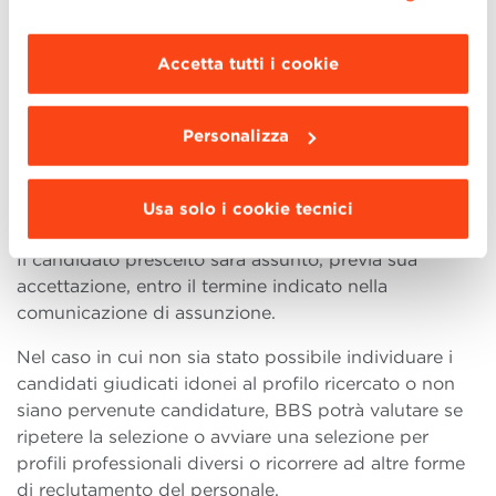
maggiori informazioni clicca “
Dettagli
”. Per
(o un suo delegato) individuerà il candidato
modificare le impostazioni di navigazione e
vincitore.
scegliere le funzionalità, le terze parti e i cookie
Accetta tutti i cookie
da installare clicca “
Personalizza
”
.
Al vincitore della selezione sarà̀ data comunicazione
riservata personale; gli altri candidati saranno
Personalizza
informati della conclusione della selezione.
BBS pubblicherà sul proprio sito web il nominativo
Usa solo i cookie tecnici
del soggetto vincitore.
Il candidato prescelto sarà assunto, previa sua
accettazione, entro il termine indicato nella
comunicazione di assunzione.
Nel caso in cui non sia stato possibile individuare i
candidati giudicati idonei al profilo ricercato o non
siano pervenute candidature, BBS potrà valutare se
ripetere la selezione o avviare una selezione per
profili professionali diversi o ricorrere ad altre forme
di reclutamento del personale.