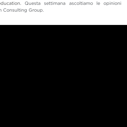
education.
Questa settimana ascoltiamo le opinioni
on Consulting Group.