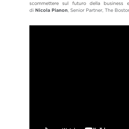
scommettere sul futuro della business 
di
Nicola Pianon
, Senior Partner, The Bost