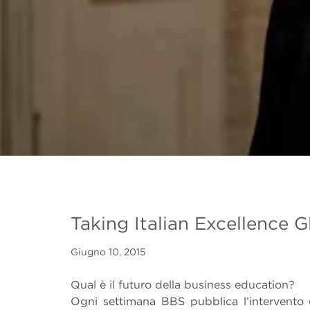
Taking Italian Excellence G
Giugno 10, 2015
Qual è il futuro della business education?
Ogni settimana BBS pubblica l’intervento d