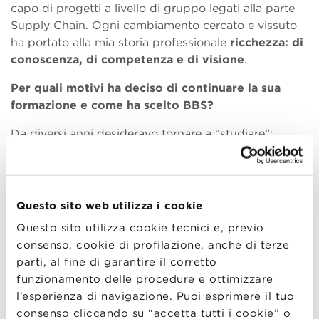
capo di progetti a livello di gruppo legati alla parte
Supply Chain. Ogni cambiamento cercato e vissuto
ha portato alla mia storia professionale
ricchezza: di
conoscenza, di competenza e di visione
.
Per quali motivi ha deciso di continuare la sua
formazione e come ha scelto BBS?
Da diversi anni desideravo tornare a “studiare”:
avevo voglia e soprattutto bisogno di
“brain
refresh”
. Questo perchè il mondo intorno a noi corre
ad una velocità impressionante, e sono convinta che
se non abbiamo il desiderio e lo stimolo di “stare al
Questo sito web utilizza i cookie
suo passo”, è come non iniziare neppure a giocare
Questo sito utilizza cookie tecnici e, previo
questa partita. Inoltre, quando si lavora nella stessa
consenso, cookie di profilazione, anche di terze
realtà aziendale per anni, è inevitabile “accomodarsi”
parti, al fine di garantire il corretto
sulle prassi consolidate, nonostante ci siano nuovi
funzionamento delle procedure e ottimizzare
progetti e colleghi. Così, decidere di continuare la
l’esperienza di navigazione. Puoi esprimere il tuo
mia formazione in quel preciso momento è stata per
consenso cliccando su “accetta tutti i cookie” o