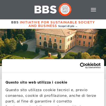
BBS
INITIATIVE FOR SUSTAINABLE SOCIETY
AND BUSINESS
Scopri di più →
RICERCHE IN CORSO 2022
Questo sito web utilizza i cookie
Questo sito utilizza cookie tecnici e, previo
Le ricerche relative a assunzioni per master
consenso, cookie di profilazione, anche di terze
universitari sono contraddistinte da
(*)
parti, al fine di garantire il corretto