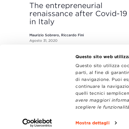
The entrepreneurial
renaissance after Covid-19
in Italy
Maurizio Sobrero, Riccardo Fini
Agosto 31, 2020
Questo sito web utilizz
Questo sito utilizza co
parti, al fine di garan
di navigazione. Puoi es
continuare la navigazio
CONTATT
TRASPA
quelli tecnici semplic
PRIVACY
avere maggiori informaz
PREFERE
scegliere le funzionalità
Mostra dettagli
Fondazi