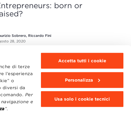
ntrepreneurs: born or
aised?
urizio Sobrero, Riccardo Fini
osto 28, 2020
Accetta tutti i cookie
anche di terze
re l’esperienza
Personalizza
okie” o
 diversi da
MOODLE
WEBMAIL
to comando.
Per
Usa solo i cookie tecnici
BBS COMMUNITY PORTAL
i navigazione e
PRESS
za
”
.
95311201