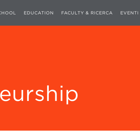
CHOOL
EDUCATION
FACULTY & RICERCA
EVENTI
eurship