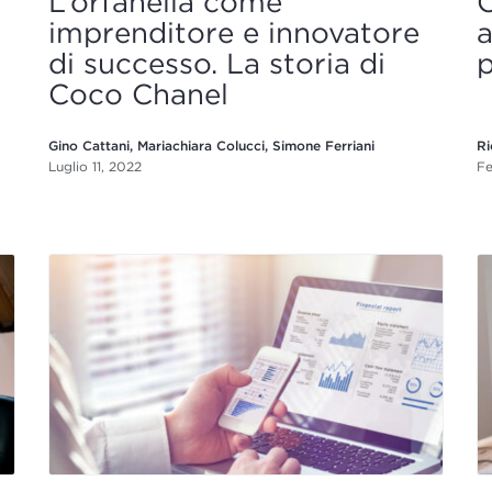
L’orfanella come
C
imprenditore e innovatore
a
di successo. La storia di
p
Coco Chanel
Gino Cattani, Mariachiara Colucci, Simone Ferriani
Ri
Luglio 11, 2022
Fe