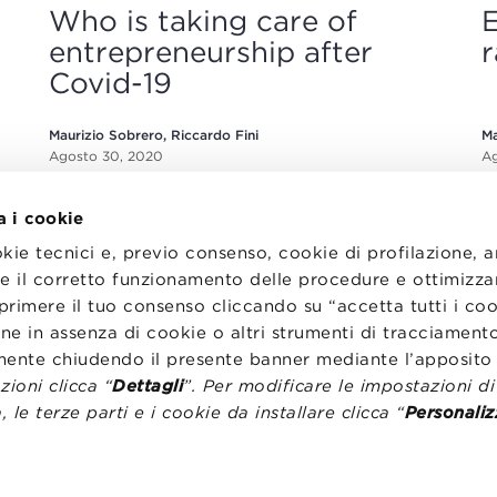
Who is taking care of
E
entrepreneurship after
r
Covid-19
Maurizio Sobrero, Riccardo Fini
Ma
Agosto 30, 2020
Ag
a i cookie
okie tecnici e, previo consenso, cookie di profilazione, 
tire il corretto funzionamento delle procedure e ottimizza
primere il tuo consenso cliccando su “accetta tutti i co
ne in assenza di cookie o altri strumenti di tracciamento
I
LAVORA CON NOI
RENZA
STATUTO
emente chiudendo il presente banner mediante l’apposi
CODICE ETICO
ioni clicca “
Dettagli
”. Per modificare le impostazioni d
NZE COOKIE
WHISTLEBLOWING
, le terze parti e i cookie da installare clicca “
Personaliz
one Bologna University Business School · info@bbs.unibo.it · P.I. - C.F. 020