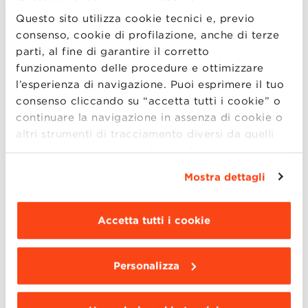
Questo sito utilizza cookie tecnici e, previo
consenso, cookie di profilazione, anche di terze
parti, al fine di garantire il corretto
funzionamento delle procedure e ottimizzare
l’esperienza di navigazione. Puoi esprimere il tuo
consenso cliccando su “accetta tutti i cookie” o
continuare la navigazione in assenza di cookie o
altri strumenti di tracciamento diversi da quelli
tecnici semplicemente chiudendo il presente
banner mediante l’apposito comando.
Per avere
Mostra dettagli
maggiori informazioni clicca “
Dettagli
”. Per
Navigare tra Crisi e Crescita: La
modificare le impostazioni di navigazione e
Strategia di IMA nel Mercato
scegliere le funzionalità, le terze parti e i cookie
Globale del Packaging
Accetta tutti i cookie
da installare clicca “
Personalizza
”
.
Andrea Lipparini, Federico Frattini, Giorgio Prodi
Personalizza
Ottobre 9, 2023