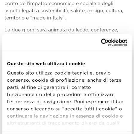
conto dell’impatto economico e sociale e degli
aspetti legati a sostenibilità, salute, design, cultura,
territorio e “made in Italy”.
La due giorni sarà animata da lectio, conferenze,
project work e speakers corner ai quali
parteciperanno i 150 iscritti. Le lectio saranno tenute
da Rebecca Chesney, dell’Institute For The Future di
Palo Alto, Tim West, Food Hacker and Founder
Questo sito web utilizza i cookie
Future Food Tech, Matteo Vignoli, assistant
professor presso la facoltà di ingegneria
Questo sito utilizza cookie tecnici e, previo
dell’Università degli Studi di Modena e Reggio Emilia
consenso, cookie di profilazione, anche di terze
e Visiting Scholar alla Stanford University. Gli speaker
parti, al fine di garantire il corretto
corner saranno invece animati da interventi di
funzionamento delle procedure e ottimizzare
imprenditori, manager, giornalisti ed esperti del
l’esperienza di navigazione. Puoi esprimere il tuo
settore, italiani ed internazionali, che porteranno
consenso cliccando su “accetta tutti i cookie” o
contributi, contenuti, spunti e case history di
continuare la navigazione in assenza di cookie o
successo utili per ispirare ed arricchire il contesto, tra
altri strumenti di tracciamento diversi da quelli
cui Lucio Cavazzoni, presidente di Alcenero e
tecnici semplicemente chiudendo il presente