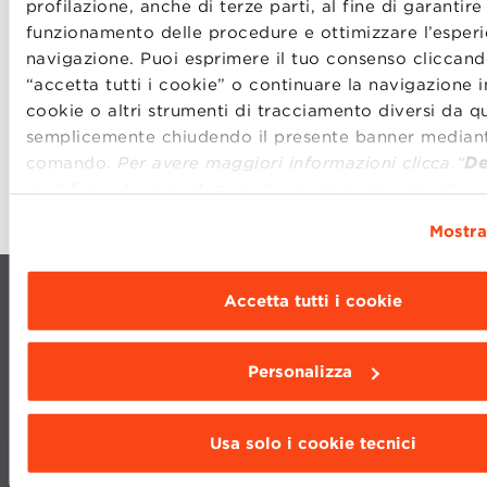
profilazione, anche di terze parti, al fine di garantire 
funzionamento delle procedure e ottimizzare l’esperi
navigazione. Puoi esprimere il tuo consenso cliccand
“accetta tutti i cookie” o continuare la navigazione i
cookie o altri strumenti di tracciamento diversi da que
Collegati da Smart-TV, alza il volume e divertiti
semplicemente chiudendo il presente banner mediant
insieme a noi!
comando.
Per avere maggiori informazioni clicca “
De
modificare le impostazioni di navigazione e scegliere
funzionalità, le terze parti e i cookie da installare cli
Mostra
“
Personalizza
”
.
Accetta tutti i cookie
Personalizza
CONTATTI
LAVORA CON NOI
Usa solo i cookie tecnici
TRASPARENZA
STATUTO
PRIVACY
CODICE ETICO