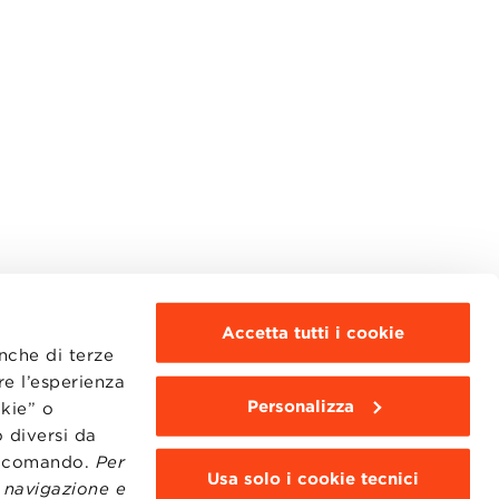
Accetta tutti i cookie
anche di terze
re l’esperienza
Personalizza
okie” o
MOODLE
WEBMAIL
 diversi da
BBS COMMUNITY PORTAL
to comando.
Per
PRESS
Usa solo i cookie tecnici
i navigazione e