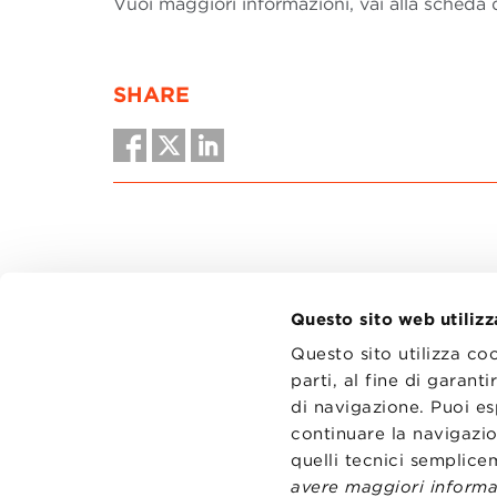
Vuoi maggiori informazioni, vai alla scheda
SHARE
Questo sito web utilizz
Questo sito utilizza co
parti, al fine di garan
di navigazione. Puoi es
CONTATT
TRASPA
continuare la navigazio
PRIVACY
quelli tecnici semplic
PREFERE
avere maggiori informaz