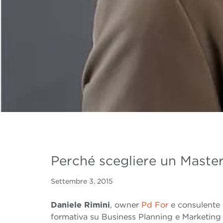
Perché scegliere un Master
Settembre 3, 2015
Daniele Rimini
, owner
Pd For
e consulente d
formativa su Business Planning e Marketing ci