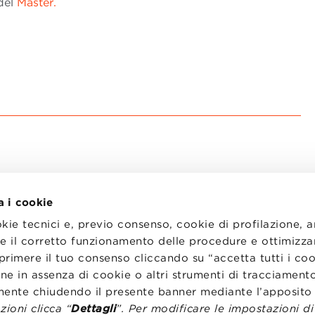
 del
Master.
a i cookie
okie tecnici e, previo consenso, cookie di profilazione, 
tire il corretto funzionamento delle procedure e ottimizza
primere il tuo consenso cliccando su “accetta tutti i co
I
LAVORA CON NOI
RENZA
STATUTO
ne in assenza di cookie o altri strumenti di tracciamento
CODICE ETICO
emente chiudendo il presente banner mediante l’apposi
NZE COOKIE
WHISTLEBLOWING
ioni clicca “
Dettagli
”. Per modificare le impostazioni d