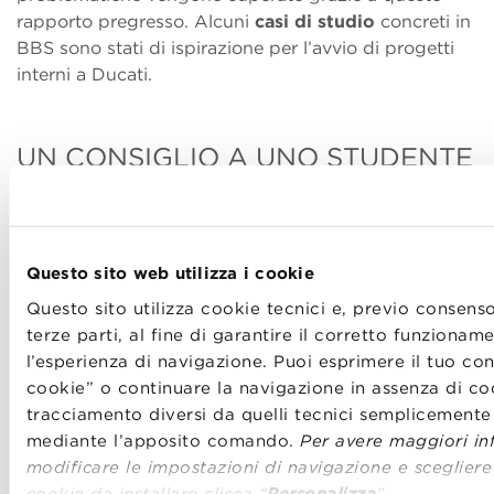
rapporto pregresso. Alcuni
casi di studio
concreti in
BBS sono stati di ispirazione per l’avvio di progetti
interni a Ducati.
UN CONSIGLIO A UNO STUDENTE
“Trovo che questa sia una scuola che
coniuga
eccellenza e fluidità alla familiarità
, che alla fine è
un pezzo importante del master. Mi riferisco alla
Questo sito web utilizza i cookie
ricchezza delle relazioni. Non so se sia una questione
culturale o una scelta strutturale, strategica della
Questo sito utilizza cookie tecnici e, previo consenso
BBS, ma le relazioni dirette abilitano concretezza e
terze parti, al fine di garantire il corretto funziona
tolgono formalismi che sono anzi pericolosi ostacoli.”
l’esperienza di navigazione. Puoi esprimere il tuo con
cookie” o continuare la navigazione in assenza di coo
tracciamento diversi da quelli tecnici semplicemente
mediante l’apposito comando.
Per avere maggiori inf
SHARE
modificare le impostazioni di navigazione e scegliere l
cookie da installare clicca “
Personalizza
”
.