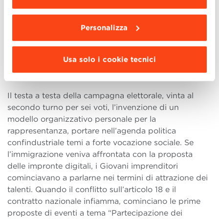
da installare clicca “
Personalizza
”
.
Agenda setting
Personalizza
“Il triennio di Presidenza Nazionale del Gruppo
Giovani Imprenditori di Confindustria è stato
entusiasmante”. Tra il 2002 e il 2005, Anna Maria ha
Usa solo i cookie tecnici
parecchi ricordi. Vede in quegli anni molti dei suoi
momenti di crisi e di sfida più interessanti.
Il testa a testa della campagna elettorale, vinta al
secondo turno per sei voti, l’invenzione di un
modello organizzativo personale per la
rappresentanza, portare nell’agenda politica
confindustriale temi a forte vocazione sociale. Se
l’immigrazione veniva affrontata con la proposta
delle impronte digitali, i Giovani imprenditori
cominciavano a parlarne nei termini di attrazione dei
talenti. Quando il conflitto sull’articolo 18 e il
contratto nazionale infiamma, cominciano le prime
proposte di eventi a tema “Partecipazione dei