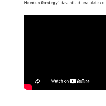
Needs a Strategy
” davanti ad una platea di