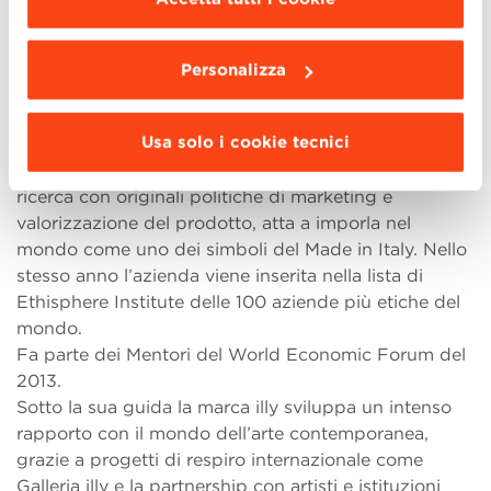
positiva creato da Jacques Attali.
da installare clicca “
Personalizza
”
.
Nel 2013 Andrea Illy è nominato presidente della
Fondazione Altagamma e consigliere superiore della
Personalizza
Banca d’Italia, per la sede di Trieste dell’istituto.
Riceve il Premio Capo d’Orlando 2013 “Scienza e
Usa solo i cookie tecnici
Industria” per la gestione illuminata e innovativa della
sua azienda, che ha coniugato sofisticate attività di
ricerca con originali politiche di marketing e
valorizzazione del prodotto, atta a imporla nel
mondo come uno dei simboli del Made in Italy. Nello
stesso anno l’azienda viene inserita nella lista di
Ethisphere Institute delle 100 aziende più etiche del
mondo.
Fa parte dei Mentori del World Economic Forum del
2013.
Sotto la sua guida la marca illy sviluppa un intenso
rapporto con il mondo dell’arte contemporanea,
grazie a progetti di respiro internazionale come
Galleria illy e la partnership con artisti e istituzioni