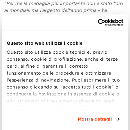
“Per me la medaglia più importante non è stato l’oro
ai mondiali, ma l’argento dell’anno prima
– ha
raccontato la campionessa –
perché ha generato la
spinta che mi ha permesso di arrivare alle Olimpiadi:
lo sport, come il lavoro, è un percorso di crescita
continua che mette di fronte a decisioni da prendere
Questo sito web utilizza i cookie
e difficoltà da affrontare con studio e
determinazione, ma anche apertura a nuove sfide”
.
Questo sito utilizza cookie tecnici e, previo
consenso, cookie di profilazione, anche di terze
Prendere dei rischi, cadere, rialzarsi, tutto può essere
parti, al fine di garantire il corretto
per la campionessa un ‘perché no?’, nonostante le
funzionamento delle procedure e ottimizzare
difficoltà:
“il segreto è pensare positivo e non
l’esperienza di navigazione. Puoi esprimere il tuo
abbattersi, anche e soprattutto dopo le sconfitte, che
consenso cliccando su “accetta tutti i cookie” o
insegnano sempre molto più delle vittorie”
.
continuare la navigazione in assenza di cookie o
altri strumenti di tracciamento diversi da quelli
Da questo punto di vista, sottolinea
Nicola
tecnici semplicemente chiudendo il presente
Tomesani
, docente di
Marketing e Comunicazione
banner mediante l’apposito comando.
Per avere
per il Food & Wine
e Direttore Scientifico del
MBA
Mostra dettagli
maggiori informazioni clicca “
Dettagli
”. Per
Part-time Serale
di Bologna Business School, sport
modificare le impostazioni di navigazione e