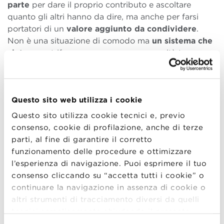
parte
per dare il proprio contributo e ascoltare
quanto gli altri hanno da dire, ma anche per farsi
portatori di un
valore aggiunto da condividere
.
Non è una situazione di comodo ma
un sistema che
aiuta
a centrifugare conoscenza e capacità tra
persone che hanno condiviso, contemporaneamente
o in tempi diversi, un percorso formativo molto
importante. I miei rapporti con i colleghi di BBS si
Questo sito web utilizza i cookie
fanno sempre più forti, c’è una situazione di
reciproco aiuto e supporto
molto forte a
Questo sito utilizza cookie tecnici e, previo
prescindere dai ruoli e dalle possibilità.
consenso, cookie di profilazione, anche di terze
parti, al fine di garantire il corretto
Al momento sto svolgendo attivamente
l’attività
funzionamento delle procedure e ottimizzare
formativa per i Sales
mettendo a disposizione le
l’esperienza di navigazione. Puoi esprimere il tuo
mie competenze e conoscenze in un ambito dove
consenso cliccando su “accetta tutti i cookie” o
posso dare il mio contributo. Al tempo stesso, mi sto
continuare la navigazione in assenza di cookie o
mettendo in contatto con figure competenti in settori
altri strumenti di tracciamento diversi da quelli
nei quali ho minore esperienza, per aumentare le mie
tecnici semplicemente chiudendo il presente
conoscenze e capacità attraverso
il confronto
.
banner mediante l’apposito comando.
Per avere