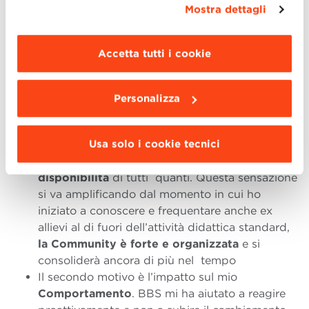
Mostra dettagli
maggiori informazioni clicca “
Dettagli
”. Per
Concludo indicando
i 3 motivi per cui l’esperienza
modificare le impostazioni di navigazione e
in BBS è stata occasione di profondo
scegliere le funzionalità, le terze parti e i cookie
arricchimento
e perché la Community è e rimarrà
Accetta tutti i cookie
da installare clicca “
Personalizza
”
.
una parte importante della mia vita, lavorativa e non
solo.
Personalizza
Il primo motivo sono le
Persone
. Il gruppo BBS,
formato da studenti, docenti e staff è stato una
Usa solo i cookie tecnici
piacevole scoperta: non avrei mai pensato di
venir travolto positivamente dalla
qualità e
disponibilità
di tutti quanti. Questa sensazione
si va amplificando dal momento in cui ho
iniziato a conoscere e frequentare anche ex
allievi al di fuori dell’attività didattica standard,
la Community è forte e organizzata
e si
consoliderà ancora di più nel tempo
Il secondo motivo è l’impatto sul mio
Comportamento
. BBS mi ha aiutato a reagire