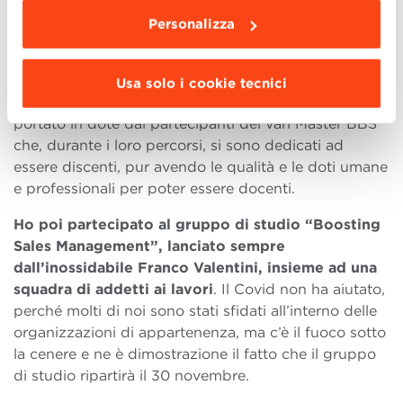
partecipare alla nascita di A4A – Alumni for
Alumni,
associazione capitanata da Franco e nata
Personalizza
dal contributo di alcuni EMBA XV, che da subito si
è aperta ai partecipanti degli altri MBA.
Usa solo i cookie tecnici
L’obiettivo è quello di mettere in circolo il valore
portato in dote dai partecipanti dei vari Master BBS
che, durante i loro percorsi, si sono dedicati ad
essere discenti, pur avendo le qualità e le doti umane
e professionali per poter essere docenti.
Ho poi partecipato al gruppo di studio “Boosting
Sales Management”, lanciato sempre
dall’inossidabile Franco Valentini, insieme ad una
squadra di addetti ai lavori
. Il Covid non ha aiutato,
perché molti di noi sono stati sfidati all’interno delle
organizzazioni di appartenenza, ma c’è il fuoco sotto
la cenere e ne è dimostrazione il fatto che il gruppo
di studio ripartirà il 30 novembre.