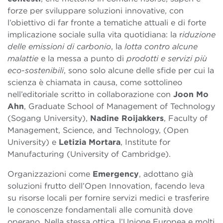
forze per sviluppare soluzioni innovative, con
l’obiettivo di far fronte a tematiche attuali e di forte
implicazione sociale sulla vita quotidiana: la r
iduzione
delle emissioni di carbonio
, la
lotta contro alcune
malattie
e la messa a punto di
prodotti e servizi più
eco-sostenibili
, sono solo alcune delle sfide per cui la
scienza è chiamata in causa, come sottolineo
nell’editoriale scritto in collaborazione con
Joon Mo
Ahn
, Graduate School of Management of Technology
(Sogang University),
Nadine Roijakkers
, Faculty of
Management, Science, and Technology, (Open
University) e
Letizia Mortara
, Institute for
Manufacturing (University of Cambridge).
Organizzazioni come
Emergency
, adottano già
soluzioni frutto dell’Open Innovation, facendo leva
su risorse locali per fornire servizi medici e trasferire
le conoscenze fondamentali alle comunità dove
operano. Nella stessa ottica, l’Unione Europea e molti