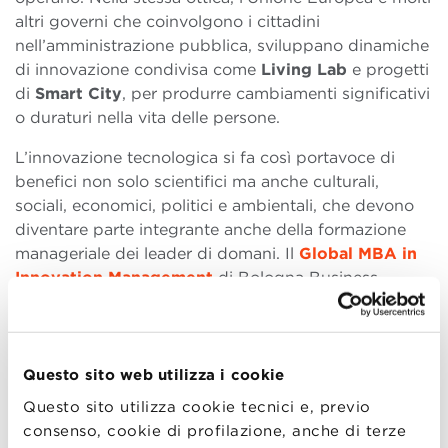
altri governi che coinvolgono i cittadini
nell’amministrazione pubblica, sviluppano dinamiche
di innovazione condivisa come
Living Lab
e progetti
di
Smart City
, per produrre cambiamenti significativi
o duraturi nella vita delle persone.
L’innovazione tecnologica si fa così portavoce di
benefici non solo scientifici ma anche culturali,
sociali, economici, politici e ambientali, che devono
diventare parte integrante anche della formazione
manageriale dei leader di domani. Il
Global MBA in
Innovation Management
di Bologna Business
School forma aspiranti manager dell’innovazione
provenienti da tutto il mondo con un percorso
accademico dalla forte impostazione pratica,
pensato per renderli in grado di intercettare
Questo sito web utilizza i cookie
l’innovazione di frontiera e renderla un motore di
Questo sito utilizza cookie tecnici e, previo
crescita per le imprese.
consenso, cookie di profilazione, anche di terze