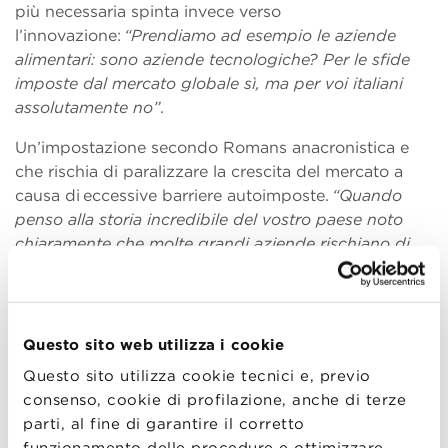
più necessaria spinta invece verso
l’innovazione:
“Prendiamo ad esempio le aziende
alimentari: sono aziende tecnologiche? Per le sfide
imposte dal mercato globale sì, ma per voi italiani
assolutamente no”
.
Un’impostazione secondo Romans anacronistica e
che rischia di paralizzare la crescita del mercato a
causa di eccessive barriere autoimposte.
“Quando
penso alla storia incredibile del vostro paese noto
chiaramente che molte grandi aziende rischiano di
fallire o di essere acquisite da investors stranieri”
.
Quali sono le cause di una realtà così stagnante?
L’assenza di un
ecostistema florido
viene indicata
Questo sito web utilizza i cookie
da Romans a più riprese come il grande colpevole di
Questo sito utilizza cookie tecnici e, previo
una situazione poco attraente per investors e
consenso, cookie di profilazione, anche di terze
business angels, che finiscono per guardare
parti, al fine di garantire il corretto
altrove:
“Se voglio trovare una ragazza ed entro in un
funzionamento delle procedure e ottimizzare