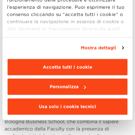
bar dove ci sono solo uomini, non mi resta che
l’esperienza di navigazione. Puoi esprimere il tuo
cambiare bar”
, riflette Romans, strappando un
consenso cliccando su “accetta tutti i cookie” o
sorriso alla Community.
“lo stesso accade in Italia agli
continuare la navigazione in assenza di cookie o
startupper che cercano investitori pronti a credere in
altri strumenti di tracciamento diversi da quelli
loro”.
tecnici semplicemente chiudendo il presente
Per sbloccare una situazione poco incline al
banner mediante l’apposito comando.
Per avere
Mostra dettagli
cambiamento è necessario dunque che da un lato i
maggiori informazioni clicca “
Dettagli
”. Per
governi prevedano una serie di incentivi fiscali
modificare le impostazioni di navigazione e
per supportare le grandi aziende, e che dall’altro le
scegliere le funzionalità, le terze parti e i cookie
Accetta tutti i cookie
singole imprese facciano leva sui propri punti forti,
da installare clicca “
Personalizza
”
.
plasmando profili manageriali lungimiranti e
perspicaci:
“In Italia c’è il mito della Silicon Valley, ma
Personalizza
non deve essere un modello a cui tendere: ogni
Paese è unico e deve considerare i propri limiti e
Usa solo i cookie tecnici
puntare sulle proprie potenzialità, diversificando il
prodotto e l’offerta”
. In questo entra in gioco
Bologna Business School, che combina il sapere
accademico della Faculty con la presenza di