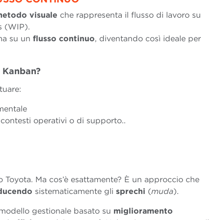
etodo visuale
che rappresenta il flusso di lavoro su
s (WIP).
 ma su un
flusso
continuo
, diventando così ideale per
o Kanban?
tuare:
mentale
contesti operativi o di supporto..
vo Toyota. Ma cos’è esattamente? È un approccio che
iducendo
sistematicamente gli
sprechi
(
muda
).
modello gestionale basato su
miglioramento