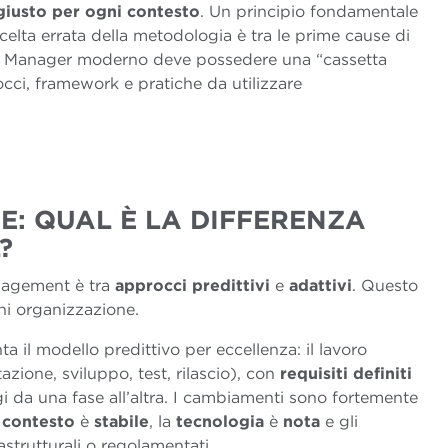
giusto per ogni contesto
. Un principio fondamentale
elta errata della metodologia è tra le prime cause di
ject Manager moderno deve possedere una “cassetta
cci, framework e pratiche da utilizzare
VE: QUAL È LA DIFFERENZA
L?
nagement è tra
approcci predittivi
e
adattivi
. Questo
gni organizzazione.
a il modello predittivo per eccellenza: il lavoro
azione, sviluppo, test, rilascio), con
requisiti definiti
i da una fase all’altra. I cambiamenti sono fortemente
l
contesto
è
stabile
, la
tecnologia
è
nota
e gli
astrutturali o regolamentati.