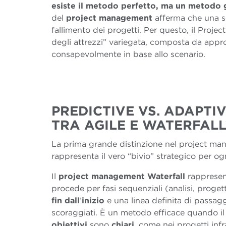
esiste il metodo perfetto, ma un metodo 
del
project management
afferma che una sc
fallimento dei progetti. Per questo, il Pro
degli attrezzi” variegata, composta da appro
consapevolmente in base allo scenario.
PREDICTIVE VS. ADAPTI
TRA AGILE E WATERFAL
La prima grande distinzione nel project ma
rappresenta il vero “bivio” strategico per o
Il
project management Waterfall
rappresent
procede per fasi sequenziali (analisi, progett
fin dall
’
inizio
e una linea definita di passagg
scoraggiati. È un metodo efficace quando i
obiettivi
sono
chiari
, come nei progetti infr