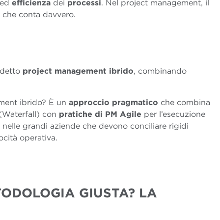
ed
efficienza
dei
processi
. Nel project management, il
ò che conta davvero.
ddetto
project management i
brido
, combinando
ement ibrido? È un
approccio
pragmatico
che combina
o (Waterfall) con
pratiche di PM Agile
per l’esecuzione
nelle grandi aziende che devono conciliare rigidi
ocità operativa.
TODOLOGIA GIUSTA? LA