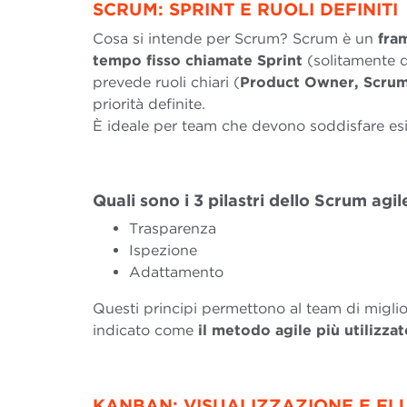
SCRUM: SPRINT E RUOLI DEFINITI
Cosa si intende per Scrum? Scrum è un
fra
tempo fisso chiamate Sprint
(solitamente d
prevede ruoli chiari (
Product Owner, Scrum
priorità definite.
È ideale per team che devono soddisfare es
Quali sono i 3 pilastri dello Scrum a
gi
Trasparenza
Ispezione
Adattamento
Questi principi permettono al team di migl
indicato come
il metodo agile più utilizza
KANBAN: VISUALIZZAZIONE E F