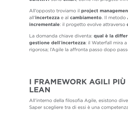
All’opposto troviamo il
project managemen
all’
incertezza
e al
cambiamento
. Il metodo
incrementale
: il progetto evolve attraverso
c
La domanda chiave diventa:
qual è la diffe
gestione dell
’
incertezza
: il Waterfall mira
rigorosa; l’Agile la affronta passo dopo pas
I FRAMEWORK AGILI PIÙ
LEAN
All’interno della filosofia Agile, esistono di
Saper scegliere tra di essi è una competenz