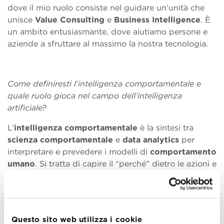
dove il mio ruolo consiste nel guidare un’unità che
unisce
Value Consulting
e
Business Intelligence
. È
un ambito entusiasmante, dove aiutiamo persone e
aziende a sfruttare al massimo la nostra tecnologia.
Come definiresti l’intelligenza comportamentale e
quale ruolo gioca nel campo dell’intelligenza
artificiale?
L’
intelligenza comportamentale
è la sintesi tra
scienza comportamentale
e
data analytics
per
interpretare e prevedere i modelli di
comportamento
umano
. Si tratta di capire il “perché” dietro le azioni e
utilizzare questa comprensione per informare gli
algoritmi di AI
. Nell’
AI
, l’intelligenza
comportamentale è trasformativa; consente alle
macchine di interagire con gli esseri umani in modo
Questo sito web utilizza i cookie
più naturale e personalizzato. Nel caso di
Retorio
,