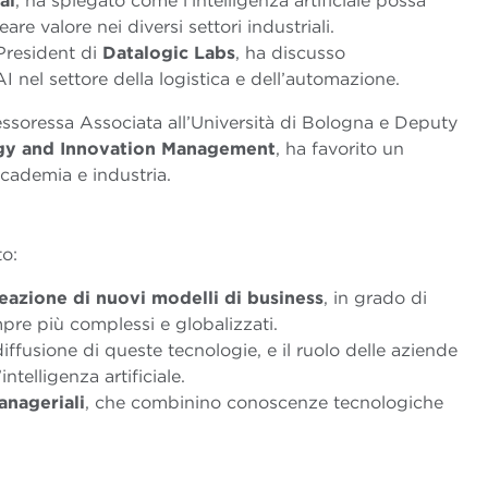
ai
, ha spiegato come l’intelligenza artificiale possa
are valore nei diversi settori industriali.
President di
Datalogic Labs
, ha discusso
AI nel settore della logistica e dell’automazione.
essoressa Associata all’Università di Bologna e Deputy
ogy and Innovation Management
, ha favorito un
ccademia e industria.
to:
reazione di nuovi modelli di business
, in grado di
pre più complessi e globalizzati.
iffusione di queste tecnologie, e il ruolo delle aziende
ntelligenza artificiale.
nageriali
, che combinino conoscenze tecnologiche