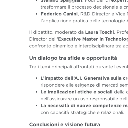
Stefano Spaggiari
, Founder di
expert.
trasformare il processo decisionale e cre
Federico Canini
, R&D Director e Vice 
l’applicazione pratica delle tecnologie 
Il dibattito, moderato da
Laura Toschi
, Prof
Director dell
’Executive Master in Technol
confronto dinamico e interdisciplinare tra a
Un dialogo tra sfide e opportunità
Tra i temi principali affrontati durante l’even
L’impatto dell’A.I. Generativa sulla c
rispondere alle esigenze di mercati sem
Le implicazioni etiche e sociali
della d
nell’assicurare un uso responsabile dell’i
La necessità di nuove competenze ma
con capacità strategiche e relazionali.
Conclusioni e visione futura